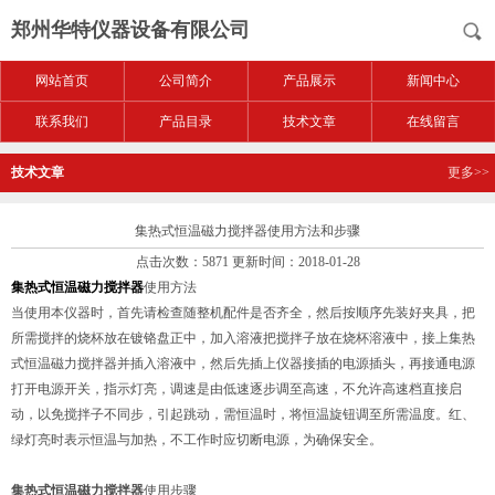
郑州华特仪器设备有限公司
网站首页
公司简介
产品展示
新闻中心
联系我们
产品目录
技术文章
在线留言
技术文章
更多>>
集热式恒温磁力搅拌器使用方法和步骤
点击次数：5871 更新时间：2018-01-28
集热式恒温磁力搅拌器
使用方法
当使用本仪器时，首先请检查随整机配件是否齐全，然后按顺序先装好夹具，把
所需搅拌的烧杯放在镀铬盘正中，加入溶液把搅拌子放在烧杯溶液中，接上集热
式恒温磁力搅拌器并插入溶液中，然后先插上仪器接插的电源插头，再接通电源
打开电源开关，指示灯亮，调速是由低速逐步调至高速，不允许高速档直接启
动，以免搅拌子不同步，引起跳动，需恒温时，将恒温旋钮调至所需温度。红、
绿灯亮时表示恒温与加热，不工作时应切断电源，为确保安全。
集热式恒温磁力搅拌器
使用步骤