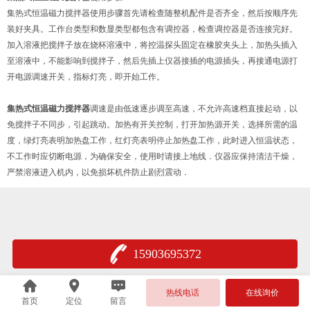
集热式恒温磁力搅拌器使用步骤首先请检查随整机配件是否齐全，然后按顺序先
装好夹具。工作台类型和数显类型都包含有调控器，检查调控器是否连接完好。
加入溶液把搅拌子放在烧杯溶液中，将控温探头固定在橡胶夹头上，加热头插入
至溶液中，不能影响到搅拌子，然后先插上仪器接插的电源插头，再接通电源打
开电源调速开关，指标灯亮，即开始工作。
集热式恒温磁力搅拌器
调速是由低速逐步调至高速，不允许高速档直接起动，以
免搅拌子不同步，引起跳动。加热有开关控制，打开加热源开关，选择所需的温
度，绿灯亮表明加热盘工作，红灯亮表明停止加热盘工作，此时进入恒温状态，
不工作时应切断电源，为确保安全，使用时请接上地线．仪器应保持清洁干燥，
严禁溶液进入机内，以免损坏机件防止剧烈震动．
15903695372
热线电话
在线询价
首页
定位
留言