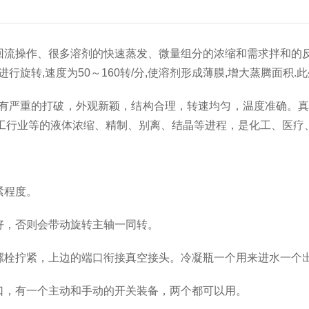
回流操作、很多溶剂的快速蒸发、微量组分的浓缩和需求拌和的反响
旋转,速度为50～160转/分,使溶剂形成薄膜,增大蒸腾面积.
严重的打破，外观新颖，结构合理，转速均匀，温度准确。真空
工行业等的液体浓缩、精制、别离、结晶等进程，是化工、医疗
紧程度。
好，否则会带动旋转主轴一同转。
螺栓拧紧，上边的端口衔接真空接头。冷凝瓶一个用来进水一个
口，有一个主动和手动的开关装备，两个都可以用。