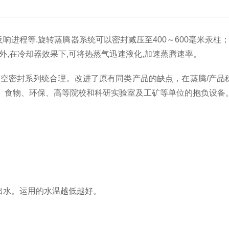
进程等.旋转蒸腾器系统可以密封减压至400～600毫米汞柱
此外,在冷却器效果下,可将热蒸气迅速液化,加速蒸腾速率。
密封系列统合理。改进了原有同类产品的缺点，在蒸腾/产品稳
、食物、环保、高等院校和科研实验室及工矿等单位的抱负设备
出水。运用的水温越低越好。