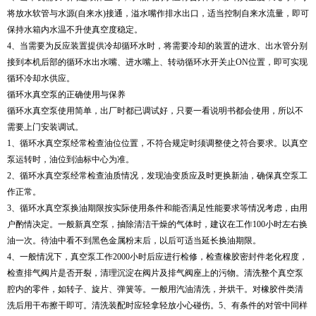
将放水软管与水源(自来水)接通，溢水嘴作排水出口，适当控制自来水流量，即可
保持水箱内水温不升使真空度稳定。
4、当需要为反应装置提供冷却循环水时，将需要冷却的装置的进水、出水管分别
接到本机后部的循环水出水嘴、进水嘴上、转动循环水开关止ON位置，即可实现
循环冷却水供应。
循环水真空泵的正确使用与保养
循环水真空泵使用简单，出厂时都已调试好，只要一看说明书都会使用，所以不
需要上门安装调试。
1、循环水真空泵经常检查油位位置，不符合规定时须调整使之符合要求。以真空
泵运转时，油位到油标中心为准。
2、循环水真空泵经常检查油质情况，发现油变质应及时更换新油，确保真空泵工
作正常。
3、循环水真空泵换油期限按实际使用条件和能否满足性能要求等情况考虑，由用
户酌情决定。一般新真空泵，抽除清洁干燥的气体时，建议在工作100小时左右换
油一次。待油中看不到黑色金属粉末后，以后可适当延长换油期限。
4、一般情况下，真空泵工作2000小时后应进行检修，检查橡胶密封件老化程度，
检查排气阀片是否开裂，清理沉淀在阀片及排气阀座上的污物。清洗整个真空泵
腔内的零件，如转子、旋片、弹簧等。一般用汽油清洗，并烘干。对橡胶件类清
洗后用干布擦干即可。清洗装配时应轻拿轻放小心碰伤。5、有条件的对管中同样