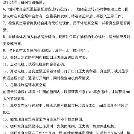
进行清理，确保管路畅通。
6、循环水真空泵重新装配后应进行试运行，一般须空运转2小时并换油二次，因
清洗时在真空泵中会留有一定量易挥发物，待运转正常后，再投入正常工作。
7、检查真空泵管路及结合处有无松动现象。用手转动真空泵，试看真空泵是否灵
活。
8、向轴承体内加入轴承润滑机油，观察油位应在油标的中心线处，润滑油应及时
更换或补充。
9、拧下真空泵泵体的引水螺塞，灌注引水（或引浆）。
10、关好出水管路的闸阀和出口压力表及进口真空表。
11、点动电机，试看电机转向是否正确。
12、开动电机，当真空泵正常运转后，打开出口压力表和进口真空泵，视其显示
出适当压力后，逐渐打开闸阀，同时检查电机负荷情况。
13、尽量控制循环水真空泵
的流量和扬程在标牌上注明的范围内，以保证真空泵在zui率点运转，才能获得zui
大的节能效果。
14、真空泵在运行过程中，轴承温度不能超过环境温度35C，zui高温度不得超过
80C。
15、如发现真空泵有异常声音应立即停车检查原因。
16、循环水真空泵要停止使用时，先关闭闸阀、压力表，然后停止电机。
17、循环水真空泵在工作*个月内，经100小时更换润滑油，以后每个500小时，换