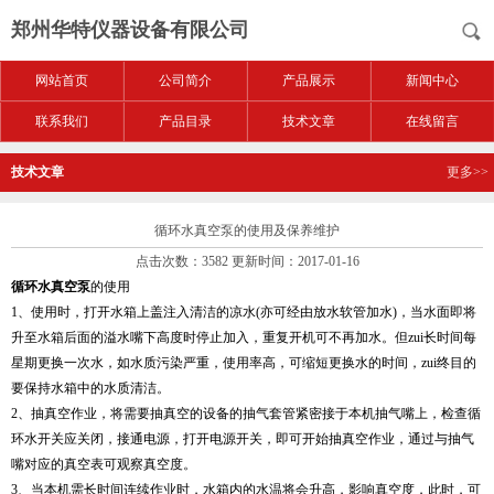
郑州华特仪器设备有限公司
网站首页
公司简介
产品展示
新闻中心
联系我们
产品目录
技术文章
在线留言
技术文章
更多>>
循环水真空泵的使用及保养维护
点击次数：3582 更新时间：2017-01-16
循环水真空泵
的使用
1、使用时，打开水箱上盖注入清洁的凉水(亦可经由放水软管加水)，当水面即将
升至水箱后面的溢水嘴下高度时停止加入，重复开机可不再加水。但zui长时间每
星期更换一次水，如水质污染严重，使用率高，可缩短更换水的时间，zui终目的
要保持水箱中的水质清洁。
2、抽真空作业，将需要抽真空的设备的抽气套管紧密接于本机抽气嘴上，检查循
环水开关应关闭，接通电源，打开电源开关，即可开始抽真空作业，通过与抽气
嘴对应的真空表可观察真空度。
3、当本机需长时间连续作业时，水箱内的水温将会升高，影响真空度，此时，可