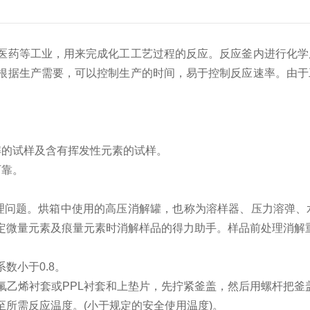
医药等工业，用来完成化工工艺过程的反应。反应釜内进行化学
根据生产需要，可以控制生产的时间，易于控制反应速率。由于
解的试样及含有挥发性元素的试样。
可靠。
理问题。烘箱中使用的高压消解罐，也称为溶样器、压力溶弹、
定微量元素及痕量元素时消解样品的得力助手。样品前处理消解
数小于0.8。
四氟乙烯衬套或PPL衬套和上垫片，先拧紧釜盖，然后用螺杆把釜
所需反应温度。(小于规定的安全使用温度)。