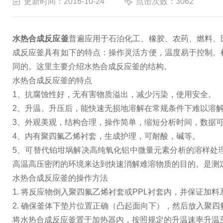
更新时间：2016-10-24
点击次数：3062
水热合成反应釜
普遍应用于石泊化工、橡胶、农药、燃料、
成反应釜具有如下的特点：操作灵活方便，温度易于控制。
同的。这里主要介绍水热合成反应釜的结构。
水热合成反应釜的特点
1、抗腐蚀性好，无有害物质溢出，减少污染，使用安全。
2、升温、升压后，能快速无损地溶解在常规条件下难以溶
3、外观美观，结构合理，操作简单，缩短分析时间，数据
4、内有聚四氟乙烯衬套，生成护理，可耐酸，碱等。
5、可替代铂坩埚解决高纯氧化铝中微量元素分析的溶样处
高温高压密闭的环境来达到快速消解难溶物质的目的。是测
水热合成反应釜的操作方法
1. 将反应物倒入聚四氟乙烯衬套或PPL衬套内，并保证加料系
2. 确保釜体下垫片位置正确（凸起面向下），然后放入聚
将水热合成反应釜置于加热器内，按照规定的升温速率升温至